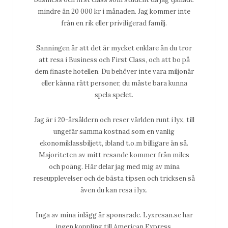
mindre än 20 000 kr i månaden. Jag kommer inte
från en rik eller priviligerad familj.
Sanningen är att det är mycket enklare än du tror
att resa i Business och First Class, och att bo på
dem finaste hotellen. Du behöver inte vara miljonär
eller känna rätt personer, du måste bara kunna
spela spelet.
Jag är i 20-årsåldern och reser världen runt i lyx, till
ungefär samma kostnad som en vanlig
ekonomiklassbiljett, ibland t.o.m billigare än så.
Majoriteten av mitt resande kommer från miles
och poäng. Här delar jag med mig av mina
reseupplevelser och de bästa tipsen och tricksen så
även du kan resa i lyx.
Inga av mina inlägg är sponsrade. Lyxresan.se har
ingen koppling till American Express.