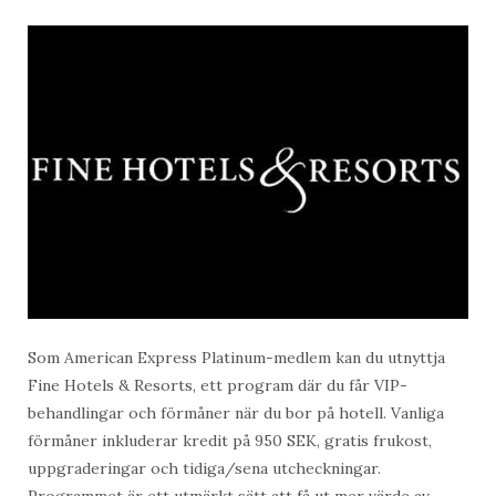
Som American Express Platinum-medlem kan du utnyttja
Fine Hotels & Resorts, ett program där du får VIP-
behandlingar och förmåner när du bor på hotell. Vanliga
förmåner inkluderar kredit på 950 SEK, gratis frukost,
uppgraderingar och tidiga/sena utcheckningar.