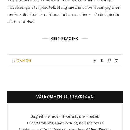
Programmet är ett utmärkt sätt att få ut mer värde av
vistelsen på ett lyxhotell. Häng med in så berättar jag mer
om hur det funkar och hur du kan maximera värdet på din
nästa vistelse!
KEEP READING
By
DAMON
VÄLKOMMEN TILL LYXRESAN
Jag vill demokratisera lyxresandet
Mitt namn är Damon och jag började resa i
business och first class som student då jag tjänade