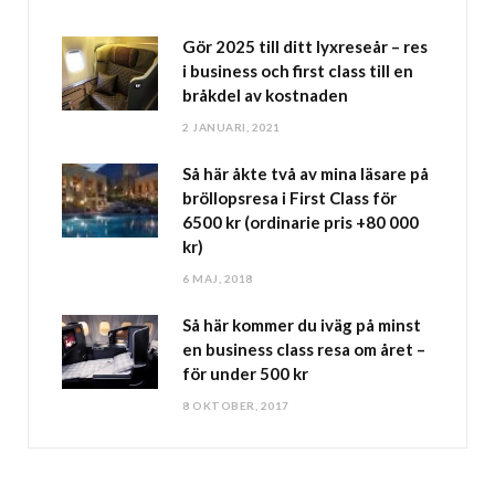
Gör 2025 till ditt lyxreseår – res
i business och first class till en
bråkdel av kostnaden
2 JANUARI, 2021
Så här åkte två av mina läsare på
bröllopsresa i First Class för
6500 kr (ordinarie pris +80 000
kr)
6 MAJ, 2018
Så här kommer du iväg på minst
en business class resa om året –
för under 500 kr
8 OKTOBER, 2017