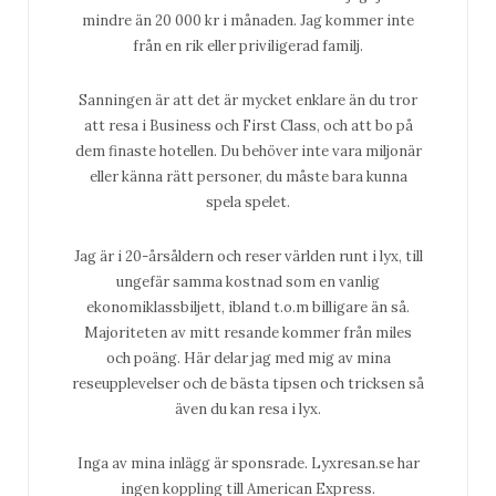
mindre än 20 000 kr i månaden. Jag kommer inte
från en rik eller priviligerad familj.
Sanningen är att det är mycket enklare än du tror
att resa i Business och First Class, och att bo på
dem finaste hotellen. Du behöver inte vara miljonär
eller känna rätt personer, du måste bara kunna
spela spelet.
Jag är i 20-årsåldern och reser världen runt i lyx, till
ungefär samma kostnad som en vanlig
ekonomiklassbiljett, ibland t.o.m billigare än så.
Majoriteten av mitt resande kommer från miles
och poäng. Här delar jag med mig av mina
reseupplevelser och de bästa tipsen och tricksen så
även du kan resa i lyx.
Inga av mina inlägg är sponsrade. Lyxresan.se har
ingen koppling till American Express.