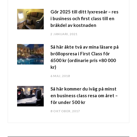
Gör 2025 till ditt lyxreseår – res
i business och first class till en
bråkdel av kostnaden
2 JANUARI, 2021
Så här åkte två av mina läsare på
bröllopsresa i First Class för
6500 kr (ordinarie pris +80 000
kr)
6 MAJ, 2018
Så här kommer du iväg på minst
en business class resa om året –
för under 500 kr
8 OKTOBER, 2017