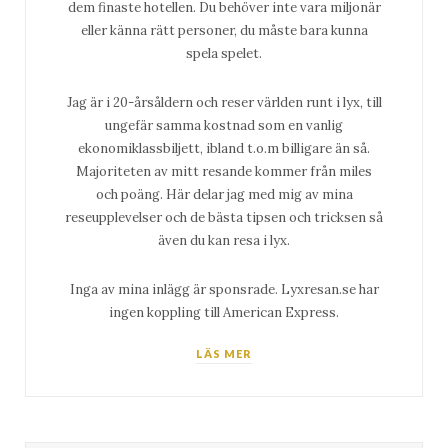
dem finaste hotellen. Du behöver inte vara miljonär
eller känna rätt personer, du måste bara kunna
spela spelet.
Jag är i 20-årsåldern och reser världen runt i lyx, till
ungefär samma kostnad som en vanlig
ekonomiklassbiljett, ibland t.o.m billigare än så.
Majoriteten av mitt resande kommer från miles
och poäng. Här delar jag med mig av mina
reseupplevelser och de bästa tipsen och tricksen så
även du kan resa i lyx.
Inga av mina inlägg är sponsrade. Lyxresan.se har
ingen koppling till American Express.
LÄS MER