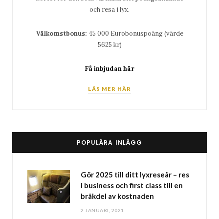
och resa i lyx.
Välkomstbonus:
45 000 Eurobonuspoäng (värde
5625 kr)
Få inbjudan här
LÄS MER HÄR
POPULÄRA INLÄGG
Gör 2025 till ditt lyxreseår – res
i business och first class till en
bråkdel av kostnaden
2 JANUARI, 2021