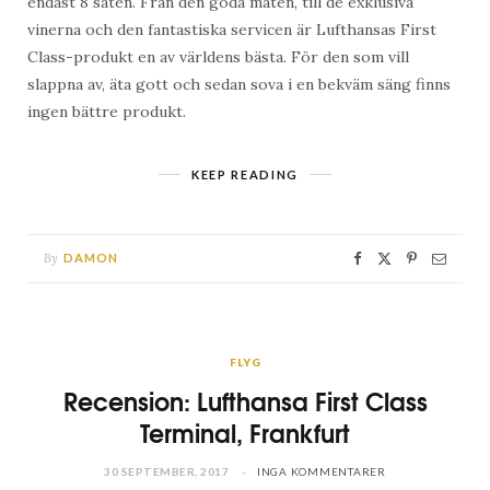
endast 8 säten. Från den goda maten, till de exklusiva
vinerna och den fantastiska servicen är Lufthansas First
Class-produkt en av världens bästa. För den som vill
slappna av, äta gott och sedan sova i en bekväm säng finns
ingen bättre produkt.
KEEP READING
By
DAMON
FLYG
Recension: Lufthansa First Class
Terminal, Frankfurt
30 SEPTEMBER, 2017
INGA KOMMENTARER