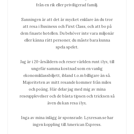
från en rik eller priviligerad familj.
Sanningen är att det är mycket enklare än du tror
att resa i Business och First Class, och att bo på
dem finaste hotellen. Du behöver inte vara miljonär
eller känna rätt personer, du måste bara kunna
spela spelet.
Jag är i 20-årsåldern och reser världen runt i lyx, till
ungefär samma kostnad som en vanlig
ekonomiklassbiljett, ibland t.o.m billigare än så.
Majoriteten av mitt resande kommer från miles
och poäng. Här delar jag med mig av mina
reseupplevelser och de bästa tipsen och tricksen så
även du kan resa i lyx.
Inga av mina inlägg är sponsrade. Lyxresan.se har
ingen koppling till American Express.