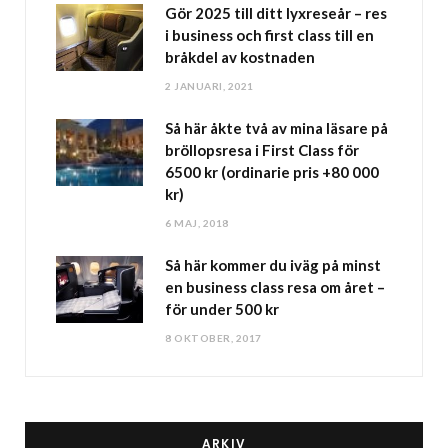
Gör 2025 till ditt lyxreseår – res
i business och first class till en
bråkdel av kostnaden
2 JANUARI, 2021
Så här åkte två av mina läsare på
bröllopsresa i First Class för
6500 kr (ordinarie pris +80 000
kr)
6 MAJ, 2018
Så här kommer du iväg på minst
en business class resa om året –
för under 500 kr
8 OKTOBER, 2017
ARKIV