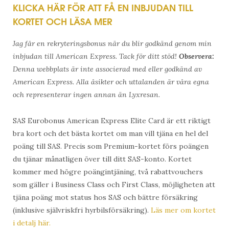
KLICKA HÄR FÖR ATT FÅ EN INBJUDAN TILL
KORTET OCH LÄSA MER
Jag får en rekryteringsbonus när du blir godkänd genom min
inbjudan till American Express. Tack för ditt stöd!
Observera:
Denna webbplats är inte associerad med eller godkänd av
American Express. Alla åsikter och uttalanden är våra egna
och representerar ingen annan än Lyxresan.
SAS Eurobonus American Express Elite Card är ett riktigt
bra kort och det bästa kortet om man vill tjäna en hel del
poäng till SAS. Precis som Premium-kortet förs poängen
du tjänar månatligen över till ditt SAS-konto. Kortet
kommer med högre poängintjäning, två rabattvouchers
som gäller i Business Class och First Class, möjligheten att
tjäna poäng mot status hos SAS och bättre försäkring
(inklusive självriskfri hyrbilsförsäkring).
Läs mer om kortet
i detalj här.