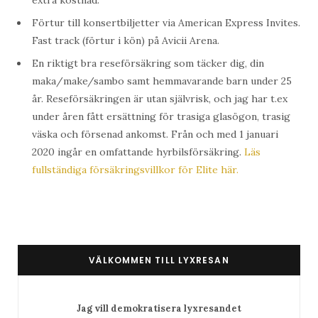
extra kostnad.
Förtur till konsertbiljetter via American Express Invites.
Fast track (förtur i kön) på Avicii Arena.
En riktigt bra reseförsäkring som täcker dig, din
maka/make/sambo samt hemmavarande barn under 25
år. Reseförsäkringen är utan självrisk, och jag har t.ex
under åren fått ersättning för trasiga glasögon, trasig
väska och försenad ankomst. Från och med 1 januari
2020 ingår en omfattande hyrbilsförsäkring.
Läs
fullständiga försäkringsvillkor för Elite här.
VÄLKOMMEN TILL LYXRESAN
Jag vill demokratisera lyxresandet