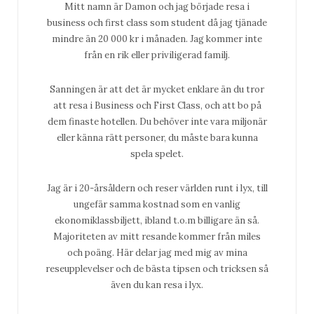
Mitt namn är Damon och jag började resa i
business och first class som student då jag tjänade
mindre än 20 000 kr i månaden. Jag kommer inte
från en rik eller priviligerad familj.
Sanningen är att det är mycket enklare än du tror
att resa i Business och First Class, och att bo på
dem finaste hotellen. Du behöver inte vara miljonär
eller känna rätt personer, du måste bara kunna
spela spelet.
Jag är i 20-årsåldern och reser världen runt i lyx, till
ungefär samma kostnad som en vanlig
ekonomiklassbiljett, ibland t.o.m billigare än så.
Majoriteten av mitt resande kommer från miles
och poäng. Här delar jag med mig av mina
reseupplevelser och de bästa tipsen och tricksen så
även du kan resa i lyx.