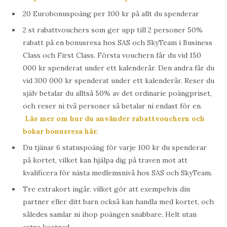
20 Eurobonuspoäng per 100 kr på allt du spenderar
2 st rabattvouchers som ger upp till 2 personer 50%
rabatt på en bonusresa hos SAS och SkyTeam i Business
Class och First Class. Första vouchern får du vid 150
000 kr spenderat under ett kalenderår. Den andra får du
vid 300 000 kr spenderat under ett kalenderår. Reser du
själv betalar du alltså 50% av det ordinarie poängpriset,
och reser ni två personer så betalar ni endast för en.
Läs mer om hur du använder rabattvouchern och
bokar bonusresa här.
Du tjänar 6 statuspoäng för varje 100 kr du spenderar
på kortet, vilket kan hjälpa dig på traven mot att
kvalificera för nästa medlemsnivå hos SAS och SkyTeam.
Tre extrakort ingår, vilket gör att exempelvis din
partner eller ditt barn också kan handla med kortet, och
således samlar ni ihop poängen snabbare. Helt utan