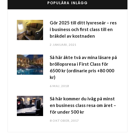
POPULÄRA INLÄGG
Gör 2025 till ditt lyxreseår – res
i business och first class till en
bråkdel av kostnaden
2 JANUARI, 2021
Så här åkte två av mina läsare på
bröllopsresa i First Class för
6500 kr (ordinarie pris +80 000
kr)
6 MAJ, 2018
Så här kommer du iväg på minst
en business class resa om året –
för under 500 kr
8 OKTOBER, 2017