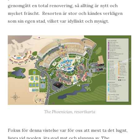
genomgått en total renovering, så allting är nytt och
mycket fräscht. Resorten är stor och kändes verkligen
som sin egen stad, vilket var idylliskt och mysigt.
The Phoenician, resortkarta
Fokus för denna vistelse var för oss att mest ta det lugnt,
ligga vid poolen, äta god mat och slappna av. The