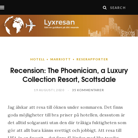
HOTELL
MARRIOTT
RESERAPPORTER
Recension: The Phoenician, a Luxury
Collection Resort, Scottsdale
19 AUGUSTI, 2020
35 KOMMENTARER
Jag älskar att resa till öknen under sommaren. Det finns
goda möjligheter till bra priser på hotellen, dessutom är
det alltid solgaranti utan den där tråkiga fuktigheten som
gör att allt bara känns svettigt och jobbigt. Att resa till
USA är en favorit – det finns få länder med lika trevlig